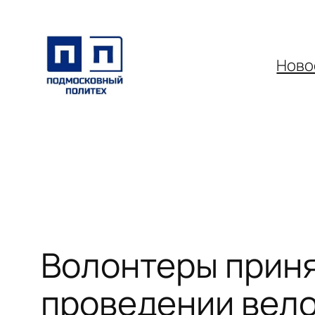
Перейти
к
содержимому
Ново
Волонтеры приня
проведении вело