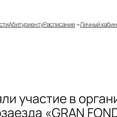
сти
Абитуриенту
Распиcание
Личный кабин
ли участие в орган
заезда «GRAN FOND