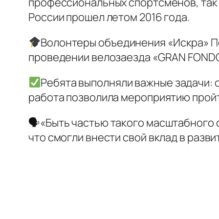
профессиональных спортсменов, так
России прошел летом 2016 года.
Волонтеры объединения «Искра» П
проведении велозаезда «GRAN FONDO
Ребята выполняли важные задачи: 
работа позволила мероприятию пройт
🗣«Быть частью такого масштабного с
что смогли внести свой вклад в разв