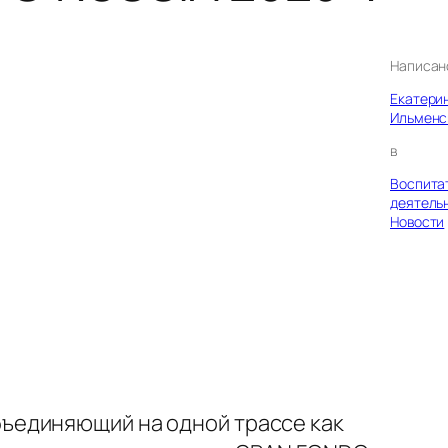
Написан
Екатери
Ильменс
в
Воспита
деятель
Новости
бъединяющий на одной трассе как