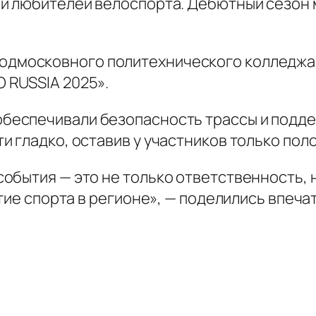
 и любителей велоспорта. Дебютный сезон
одмосковного политехнического колледжа п
 RUSSIA 2025».
обеспечивали безопасность трассы и подд
и гладко, оставив у участников только по
обытия — это не только ответственность, 
итие спорта в регионе», — поделились впеч