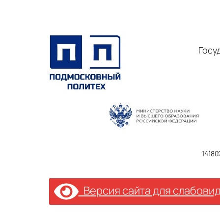
Госу
14180
Версия сайта для слабови