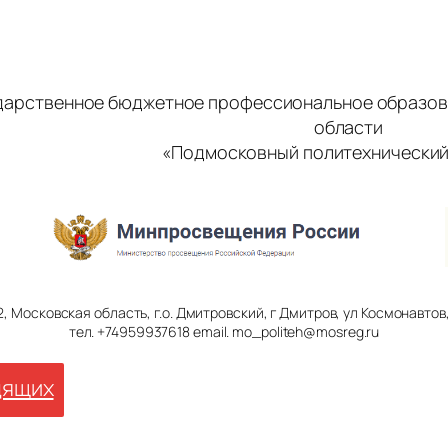
дарственное бюджетное профессиональное образов
области
«Подмосковный политехнический
2, Московская область, г.о. Дмитровский, г Дмитров, ул Космонавтов, 
тел. +74959937618 email. mo_politeh@mosreg.ru
дящих