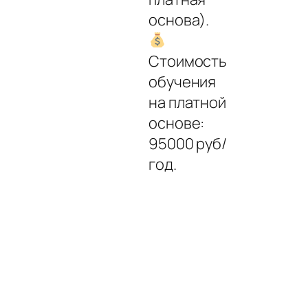
основа).
Стоимость
обучения
на платной
основе:
95000 руб/
год.