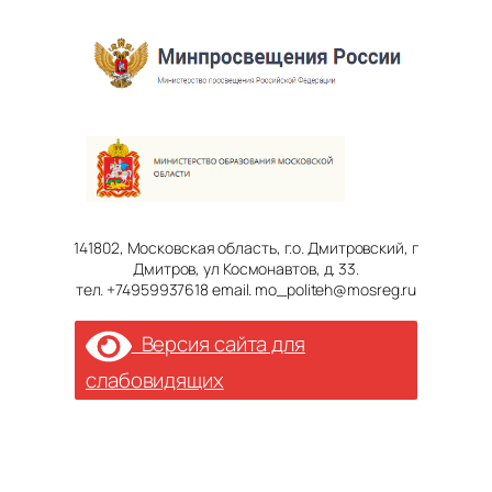
141802, Московская область, г.о. Дмитровский, г
Дмитров, ул Космонавтов, д. 33.
тел. +74959937618 email. mo_politeh@mosreg.ru
Версия сайта для
слабовидящих