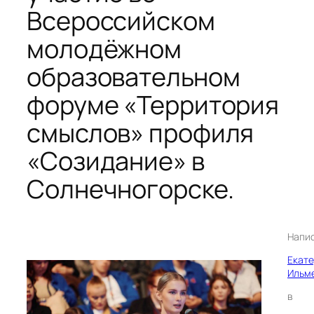
Всероссийском
молодёжном
образовательном
форуме «Территория
смыслов» профиля
«Созидание» в
Солнечногорске.
Напи
Екат
Ильм
в