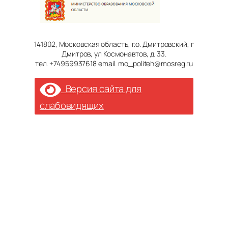
141802, Московская область, г.о. Дмитровский, г
Дмитров, ул Космонавтов, д. 33.
тел. +74959937618 email. mo_politeh@mosreg.ru
Версия сайта для
слабовидящих