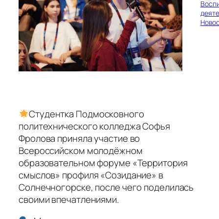
Восп
деяте
Ново
Студентка Подмосковного
политехнического колледжа Софья
Фролова приняла участие во
Всероссийском молодёжном
образовательном форуме «Территория
смыслов» профиля «Созидание» в
Солнечногорске, после чего поделилась
своими впечатлениями.