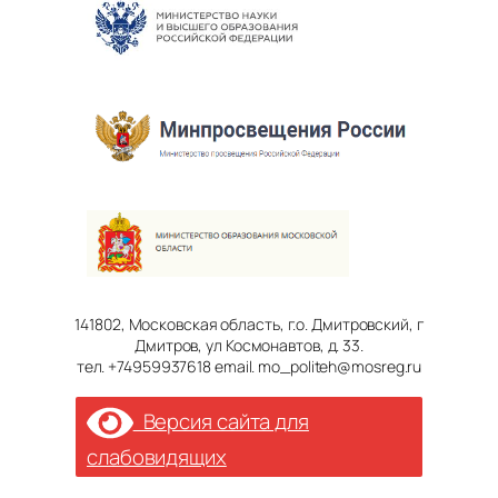
141802, Московская область, г.о. Дмитровский, г
Дмитров, ул Космонавтов, д. 33.
тел. +74959937618 email. mo_politeh@mosreg.ru
Версия сайта для
слабовидящих