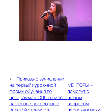
←
Приказы о зачислении
на первый курс очной
МЕНТОРЫ —
формы обучения по
помогут с
программам СПО на места
любым
на основе договоров с
вопросом
оплатой стоимости
первокурснику!