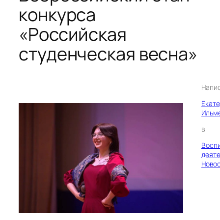
конкурса
«Российская
студенческая весна»
Напи
Екат
Ильм
в
Восп
деяте
Ново