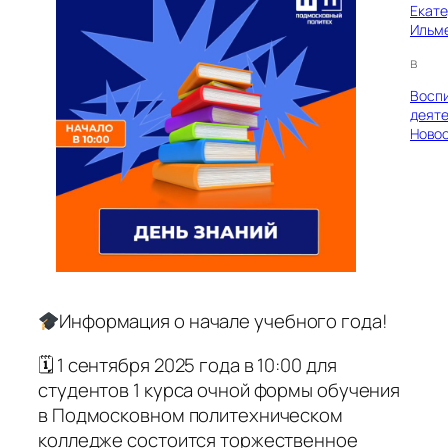
Екат
Ильм
в
Восп
деяте
Ново
Информация о начале учебного года!
🗓 1 сентября 2025 года в 10:00 для
студентов 1 курса очной формы обучения
в Подмосковном политехническом
колледже состоится торжественное