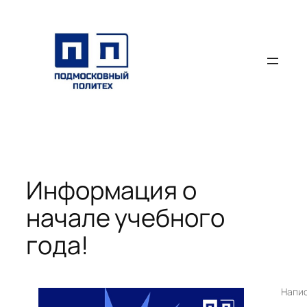
Перейти
к
содержимому
Информация о
начале учебного
года!
Напи