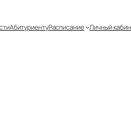
сти
Абитуриенту
Распиcание
Личный кабин