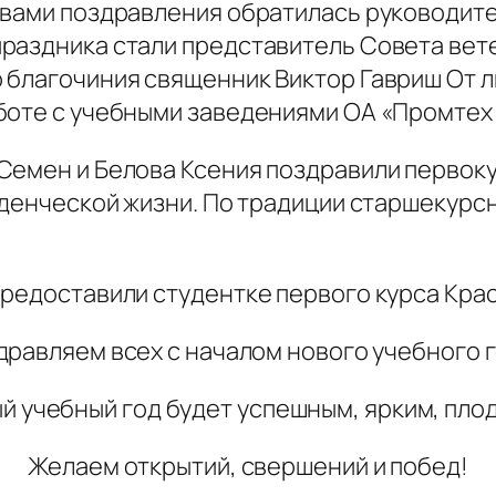
овами поздравления обратилась руководит
праздника стали представитель Совета ве
 благочиния священник Виктор Гавриш От 
боте с учебными заведениями ОА «Промтех
Семен и Белова Ксения поздравили первоку
туденческой жизни. По традиции старшекур
предоставили студентке первого курса Кра
дравляем всех с началом нового учебного г
й учебный год будет успешным, ярким, пл
Желаем открытий, свершений и побед!