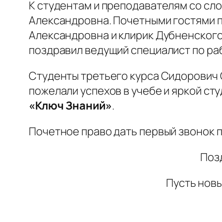
К студентам и преподавателям со сл
Александровна. Почетными гостями 
Александровна и клирик Дубненского
поздравил ведущий специалист по ра
Студенты третьего курса Сидорович 
пожелали успехов в учебе и яркой с
«Ключ Знаний»
.
Почетное право дать первый звонок 
Поз
Пусть новы