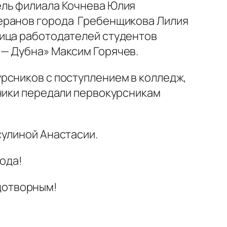
ель филиала Кочнева Юлия
теранов города Гребенщикова Лилия
лица работодателей студентов
 — Дубна» Максим Горячев.
рсников с поступлением в колледж,
сники передали первокурсникам
сулиной Анастасии.
ода!
одотворным!