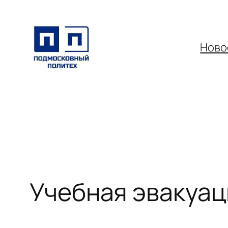
Перейти
к
содержимому
Ново
Учебная эвакуац