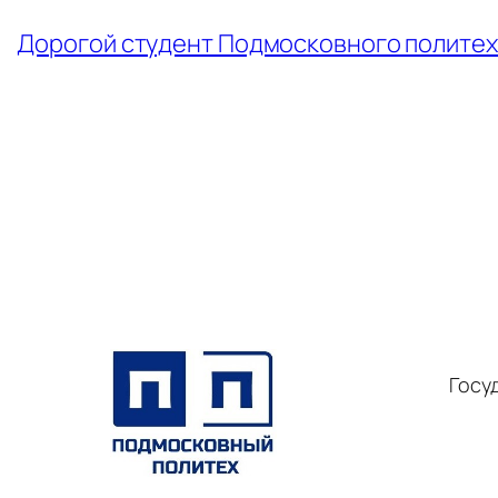
←
Дорогой студент Подмосковного политех
Госу