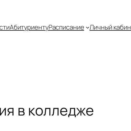
сти
Абитуриенту
Распиcание
Личный кабин
ия в колледже