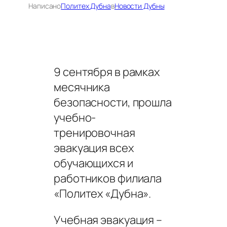
Написано
Политех Дубна
в
Новости Дубны
9 сентября в рамках
месячника
безопасности, прошла
учебно-
тренировочная
эвакуация всех
обучающихся и
работников филиала
«Политех «Дубна».
Учебная эвакуация –