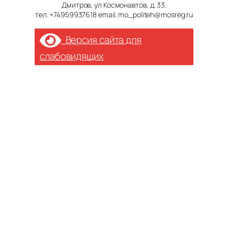
Дмитров, ул Космонавтов, д. 33.
тел. +74959937618 email. mo_politeh@mosreg.ru
Версия сайта для
слабовидящих