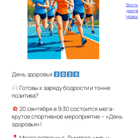
Восп
деяте
Ново
День здоровья
Готовы к заряду бодрости и тонне
позитива?
20 сентября в 9:30 состоится мега-
крутое спортивное мероприятие – «День
здоровья»!
Место встречи: г. Дмитров, мкр-н