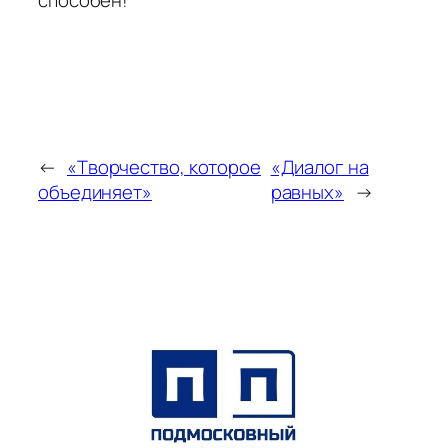
←
«Творчество, которое
«Диалог на
объединяет»
равных»
→