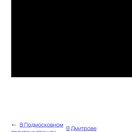
←
В Подмосковном
В Дмитрове
политехе прошли