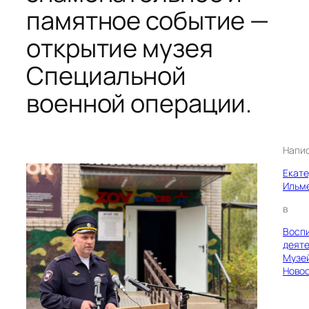
памятное событие —
открытие музея
Специальной
военной операции.
Напи
Екат
Ильм
в
Восп
деяте
Музе
Ново