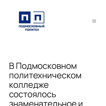
Перейти
к
содержимому
В Подмосковном
политехническом
колледже
состоялось
знаменательное и