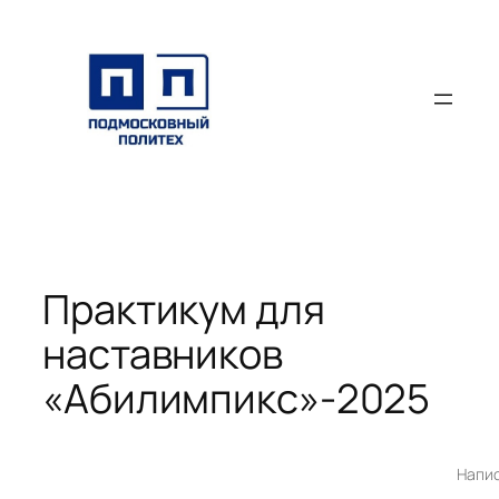
Перейти
к
содержимому
Практикум для
наставников
«Абилимпикс»-2025
Напи