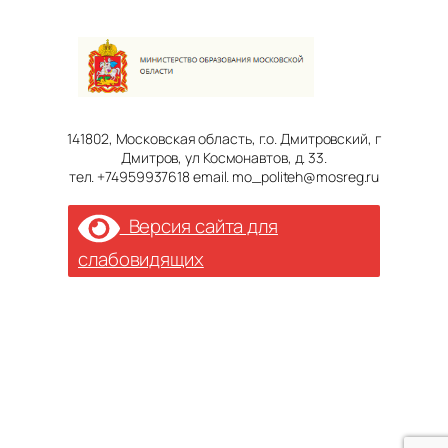
141802, Московская область, г.о. Дмитровский, г
Дмитров, ул Космонавтов, д. 33.
тел. +74959937618 email. mo_politeh@mosreg.ru
Версия сайта для
слабовидящих