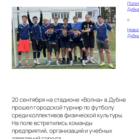
Поли
Дубн
в
Ново
Дубн
20 сентября на стадионе «Волна» в Дубне
прошел городской турнир по футболу
среди коллективов физической культуры.
На поле встретились команды
предприятий, организаций и учебных
заведений города.