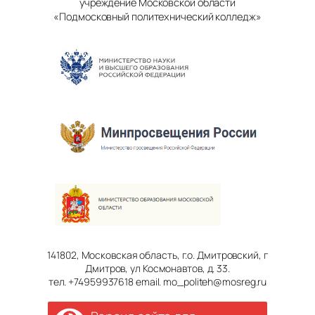
учреждение Московской области
«Подмосковный политехнический колледж»
141802, Московская область, г.о. Дмитровский, г
Дмитров, ул Космонавтов, д. 33.
тел. +74959937618 email. mo_politeh@mosreg.ru