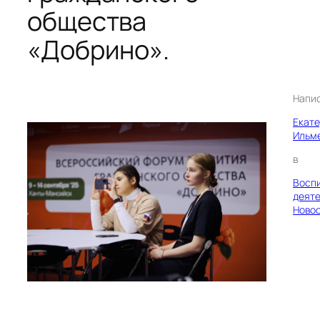
общества
«Добрино».
Напи
Екат
Ильм
в
Восп
деяте
Ново