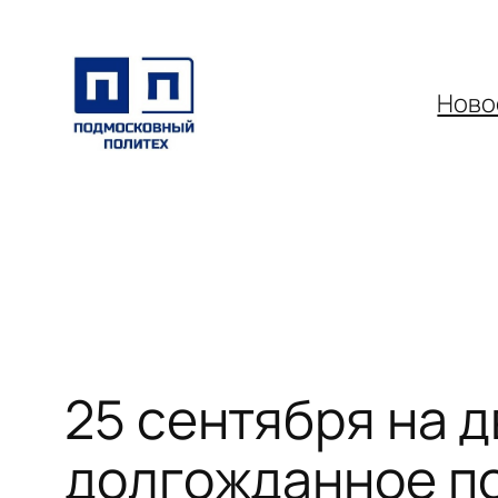
Перейти
к
содержимому
Ново
25 сентября на 
долгожданное по