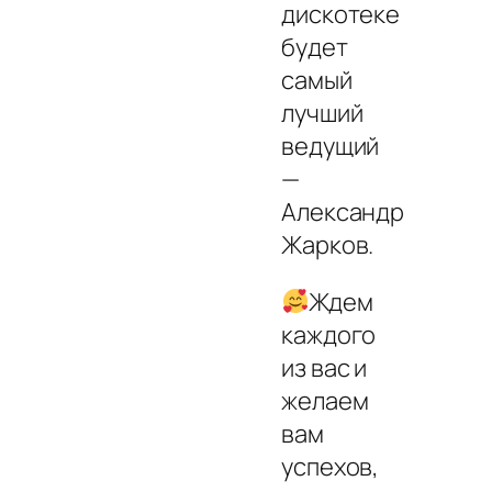
дискотеке
будет
самый
лучший
ведущий
—
Александр
Жарков.
Ждем
каждого
из вас и
желаем
вам
успехов,