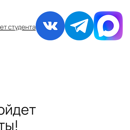
ет студента
ройдет
ты!