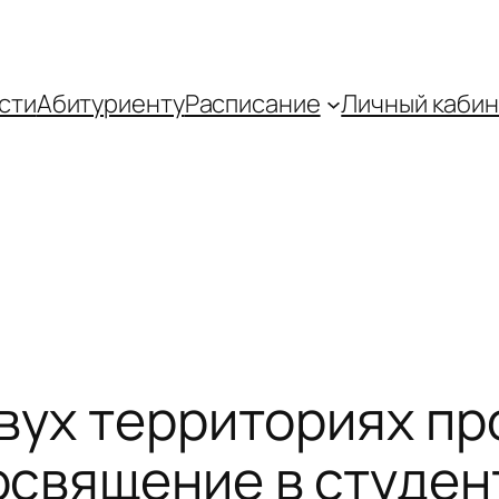
сти
Абитуриенту
Распиcание
Личный кабин
двух территориях п
священие в студен