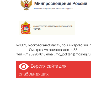
141802, Московская область, г.о. Дмитровский, г
Дмитров, ул Космонавтов, д. 33.
тел. +74959937618 email. mo_politeh@mosreg.ru
Версия сайта для
слабовидящих