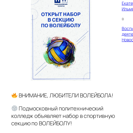
Екат
Ильм
в
Восп
деяте
Ново
ВНИМАНИЕ, ЛЮБИТЕЛИ ВОЛЕЙБОЛА!
Подмосковный политехнический
колледж объявляет набор в спортивную
секцию по ВОЛЕЙБОЛУ!