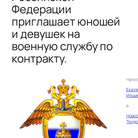
Федерации
приглашает юношей
и девушек на
военную службу по
контракту.
Напи
Екат
Ильм
в
Ново
Трудо