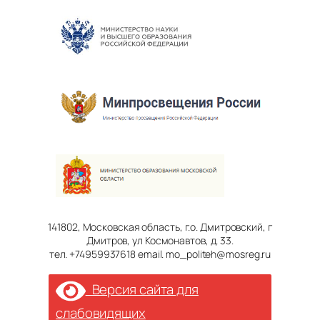
141802, Московская область, г.о. Дмитровский, г
Дмитров, ул Космонавтов, д. 33.
тел. +74959937618 email. mo_politeh@mosreg.ru
Версия сайта для
слабовидящих