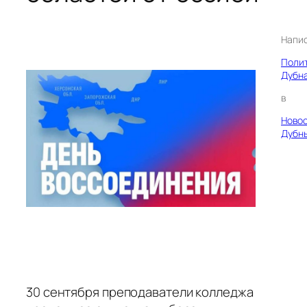
Напи
Поли
Дубн
в
Ново
Дубн
30 сентября преподаватели колледжа