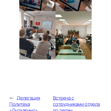
←
Делегация
Встреча с
Политеха
сотрудниками отдела
«Лыткарино»
по делам