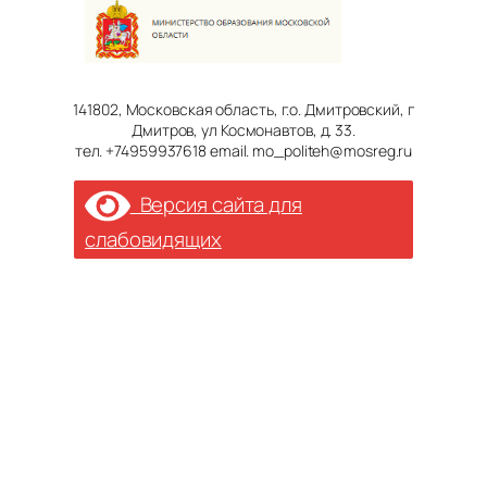
141802, Московская область, г.о. Дмитровский, г
Дмитров, ул Космонавтов, д. 33.
тел. +74959937618 email. mo_politeh@mosreg.ru
Версия сайта для
слабовидящих