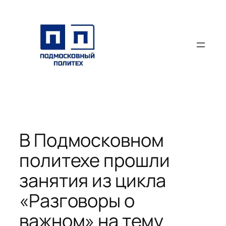
Перейти
к
содержимому
В Подмосковном
политехе прошли
занятия из цикла
«Разговоры о
важном» на тему