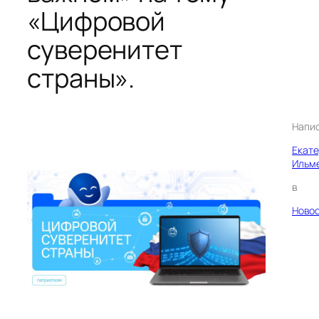
«Цифровой
суверенитет
страны».
Напи
Екат
Ильм
в
Ново