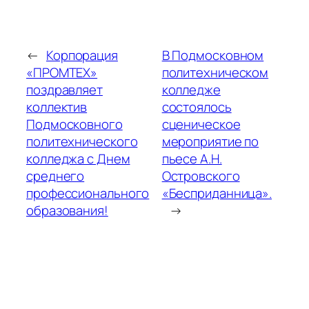
←
Корпорация
В Подмосковном
«ПРОМТЕХ»
политехническом
поздравляет
колледже
коллектив
состоялось
Подмосковного
сценическое
политехнического
мероприятие по
колледжа с Днем
пьесе А.Н.
среднего
Островского
профессионального
«Бесприданница».
образования!
→