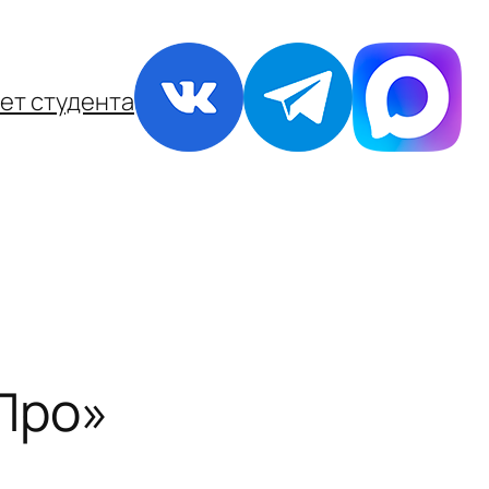
ет студента
Про»