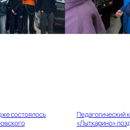
дже состоялось
Педагогический 
ровского
«Лыткарино» позд