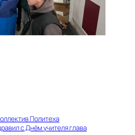
коллектив Политеха
равил с Днём учителя глава