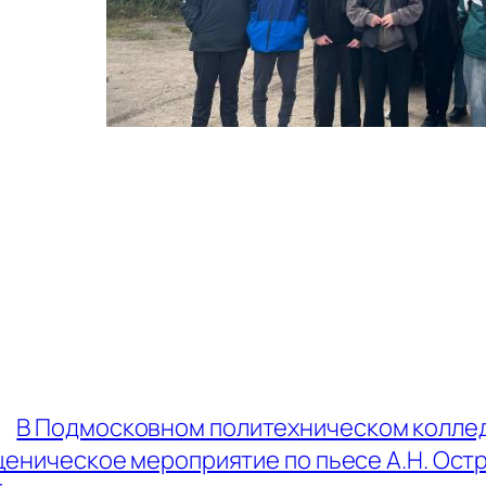
←
В Подмосковном политехническом колле
ценическое мероприятие по пьесе А.Н. Ост