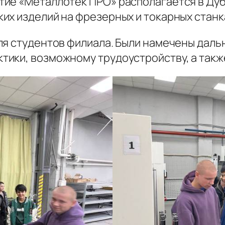
е «Металлотек ПРО» располагается в Дубн
х изделий на фрезерных и токарных станка
ля студентов филиала. Были намечены даль
ики, возможному трудоустройству, а также