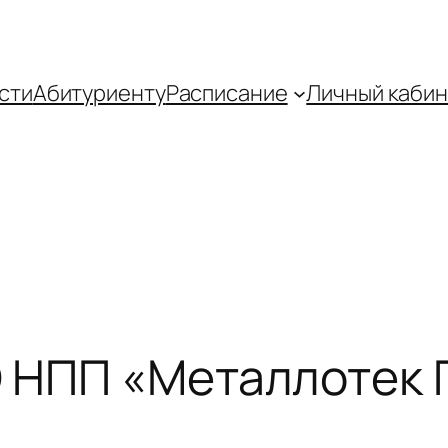
сти
Абитуриенту
Распиcание
Личный кабин
О НПП «Металлотек 