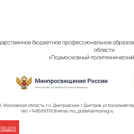
дарственное бюджетное профессиональное образов
области
«Подмосковный политехнический
2, Московская область, г.о. Дмитровский, г Дмитров, ул Космонавтов, 
тел. +74959937618 email. mo_politeh@mosreg.ru
дящих