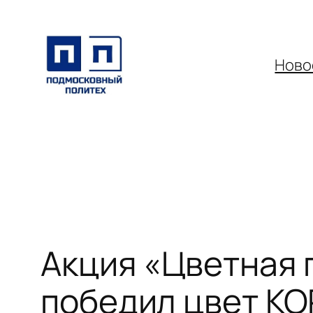
Перейти
к
содержимому
Ново
Акция «Цветная 
победил цвет К