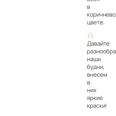
в
коричнев
цвете.
Давайте
разнообр
наши
будни,
внесем
в
них
яркие
краски!