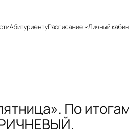
сти
Абитуриенту
Распиcание
Личный кабин
пятница». По итога
ОРИЧНЕВЫЙ.