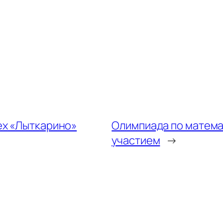
ех «Лыткарино»
Олимпиада по матем
участием
→