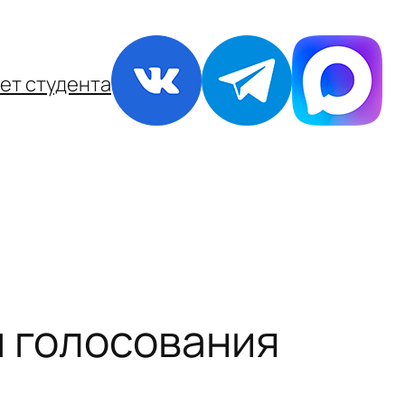
ет студента
м голосования