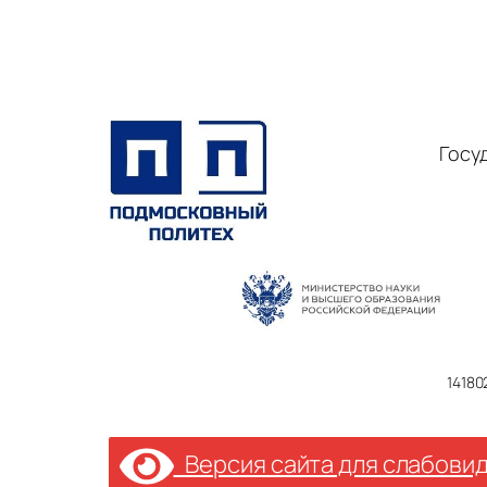
Госу
14180
Версия сайта для слабови