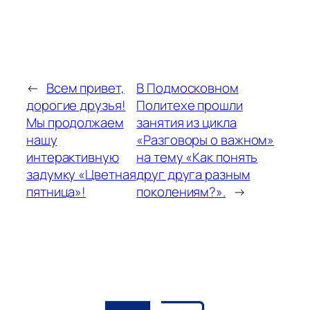
←
Всем привет,
В Подмосковном
дорогие друзья!
Политехе прошли
Мы продолжаем
занятия из цикла
нашу
«Разговоры о важном»
интерактивную
на тему «Как понять
задумку «Цветная
друг друга разным
пятница»!
поколениям?».
→