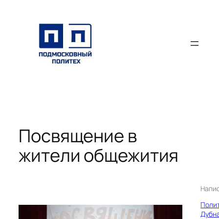
Перейти
к
содержимому
Посвящение в
жители общежития
Напи
Поли
Дубн