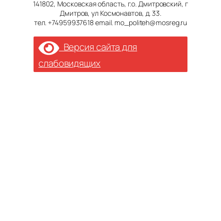
141802, Московская область, г.о. Дмитровский, г
Дмитров, ул Космонавтов, д. 33.
тел. +74959937618 email. mo_politeh@mosreg.ru
Версия сайта для
слабовидящих