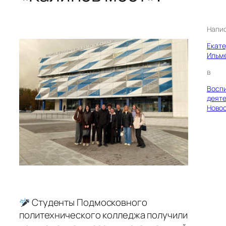
Напи
Екат
Ильм
в
Восп
деяте
Ново
Студенты Подмосковного
политехнического колледжа получили