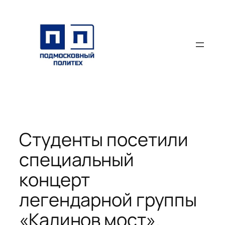
Перейти
к
содержимому
Студенты посетили
специальный
концерт
легендарной группы
«Калинов мост».