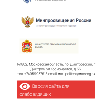
141802, Московская область, г.о. Дмитровский, г
Дмитров, ул Космонавтов, д. 33.
тел. +74959937618 email. mo_politeh@mosreg.ru
Версия сайта для
слабовидящих