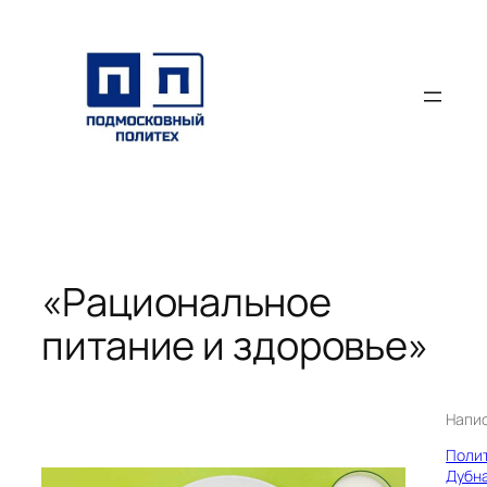
Перейти
к
содержимому
«Рациональное
питание и здоровье»
Напи
Поли
Дубн