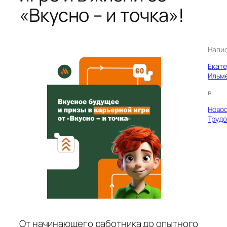
«Вкусно – и точка»!
Напи
Екат
Ильм
в
Ново
Трудо
От начинающего работника до опытного