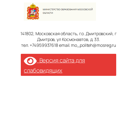
141802, Московская область, г.о. Дмитровский, г
Дмитров, ул Космонавтов, д. 33.
тел. +74959937618 email. mo_politeh@mosreg.ru
Версия сайта для
слабовидящих