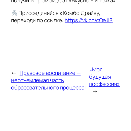
получить промокод от «Вкусно – и точка».
Присоединяйся к Комбо Драйву,
переходи по ссылке:
https://vk.cc/cQeJl8
«Моя
←
Правовое воспитание —
будущая
неотъемлемая часть
профессия»
образовательного процесса!
→