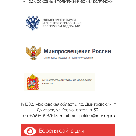
«Подмосковный политехнический колледж»
141802, Московская область, г.о. Дмитровский, г
Дмитров, ул Космонавтов, д. 33.
тел. +74959937618 email. mo_politeh@mosreg.ru
Версия сайта для