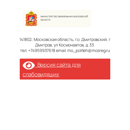
141802, Московская область, г.о. Дмитровский, г
Дмитров, ул Космонавтов, д. 33.
тел. +74959937618 email. mo_politeh@mosreg.ru
Версия сайта для
слабовидящих