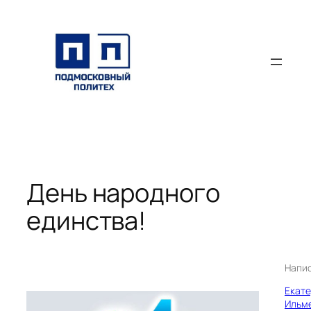
Перейти
к
содержимому
День народного
единства!
Напи
Екат
Ильм