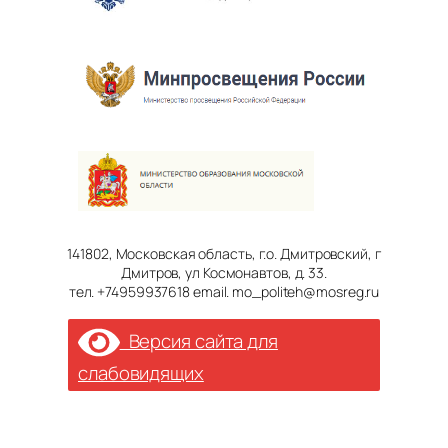
141802, Московская область, г.о. Дмитровский, г
Дмитров, ул Космонавтов, д. 33.
тел. +74959937618 email. mo_politeh@mosreg.ru
Версия сайта для
слабовидящих