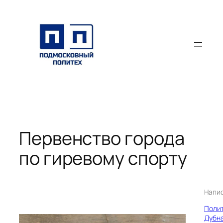
Перейти
к
содержимому
Первенство города
по гиревому спорту
Напи
Поли
Дубн