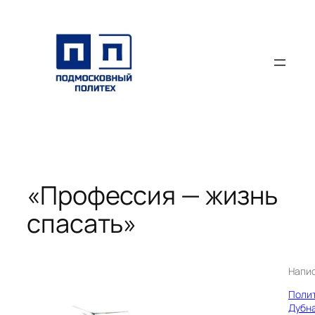
Перейти
к
содержимому
«Профессия — жизнь
спасать»
Напи
Поли
Дубн