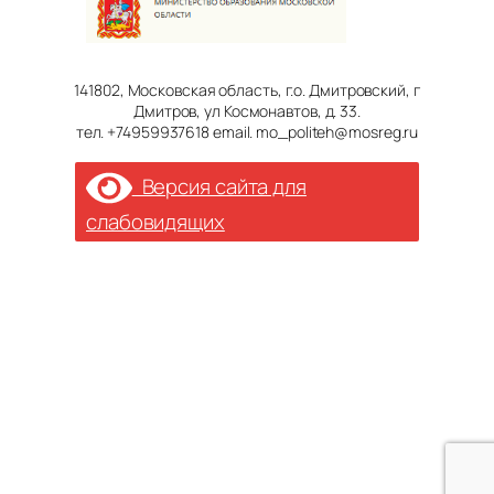
141802, Московская область, г.о. Дмитровский, г
Дмитров, ул Космонавтов, д. 33.
тел. +74959937618 email. mo_politeh@mosreg.ru
Версия сайта для
слабовидящих