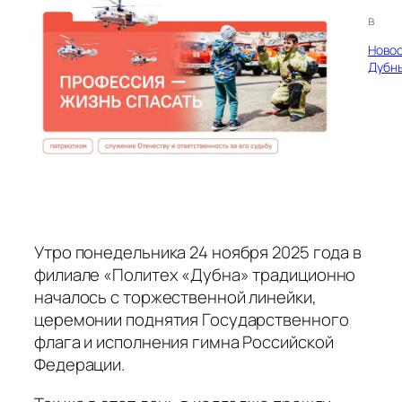
в
Ново
Дубн
Утро понедельника 24 ноября 2025 года в
филиале «Политех «Дубна» традиционно
началось с торжественной линейки,
церемонии поднятия Государственного
флага и исполнения гимна Российской
Федерации.