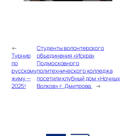
←
Студенты волонтерского
Турнир
объединения «Искра»
по
Подмосковного
русскому
политехнического колледжа
жиму —
посетили клубный дом «Ночных
2025!
Волков» г. Дмитрова.
→