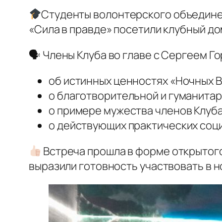
Студенты волонтерского объедине
«Сила в правде» посетили клубный до
🗣 Члены Клуба во главе с Сергеем Г
об истинных ценностях «Ночных В
о благотворительной и гуманитар
о примере мужества членов Клуб
о действующих практических соц
Встреча прошла в форме открытого
выразили готовность участвовать в 