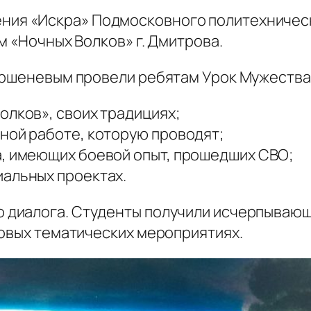
ния «Искра» Подмосковного политехническ
м «Ночных Волков» г. Дмитрова.
оршеневым провели ребятам Урок Мужества,
олков», своих традициях;
ной работе, которую проводят;
а, имеющих боевой опыт, прошедших СВО;
иальных проектах.
 диалога. Студенты получили исчерпывающи
новых тематических мероприятиях.