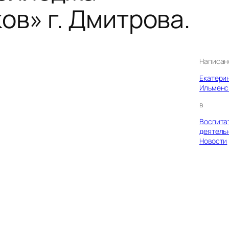
ов» г. Дмитрова.
Написан
Екатери
Ильменс
в
Воспита
деятель
Новости