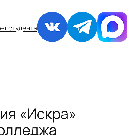
ет студента
ия «Искра»
колледжа