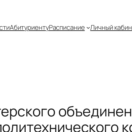
сти
Абитуриенту
Распиcание
Личный кабин
ерского объединен
политехнического 