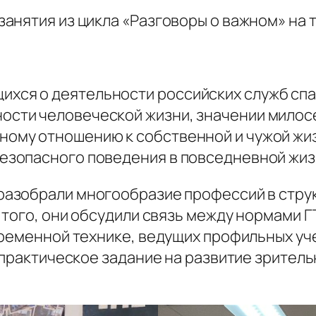
анятия из цикла «Разговоры о важном» на 
ихся о деятельности российских служб спа
ности человеческой жизни, значении милос
ному отношению к собственной и чужой жи
безопасного поведения в повседневной жиз
разобрали многообразие профессий в стру
 того, они обсудили связь между нормами Г
временной технике, ведущих профильных уч
 практическое задание на развитие зрител