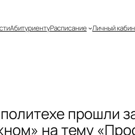
сти
Абитуриенту
Распиcание
Личный кабин
политехе прошли за
жном» на тему «Про