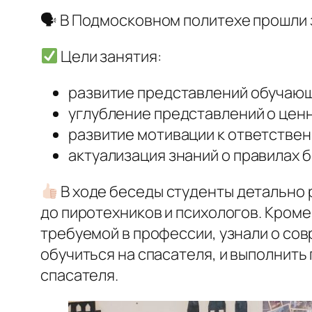
🗣 В Подмосковном политехе прошли з
Цели занятия:
развитие представлений обучающ
углубление представлений о цен
развитие мотивации к ответствен
актуализация знаний о правилах 
В ходе беседы студенты детально 
до пиротехников и психологов. Кроме
требуемой в профессии, узнали о со
обучиться на спасателя, и выполнить
спасателя.