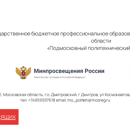
дарственное бюджетное профессиональное образов
области
«Подмосковный политехнический
2, Московская область, г.о. Дмитровский, г Дмитров, ул Космонавтов, 
тел. +74959937618 email. mo_politeh@mosreg.ru
дящих