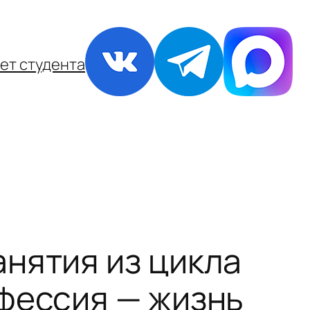
ет студента
нятия из цикла
фессия — жизнь