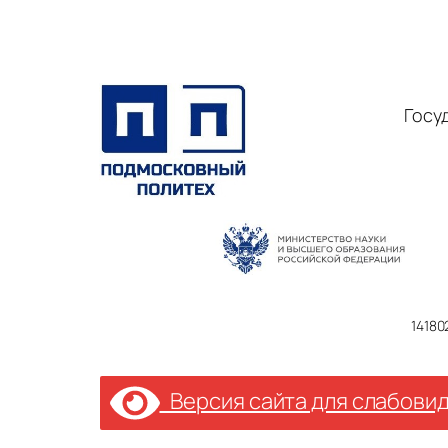
Госу
14180
Версия сайта для слабови