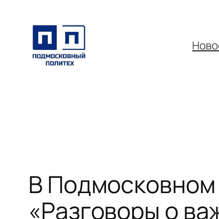
Перейти
к
содержимому
Ново
В Подмосковном 
«Разговоры о ва