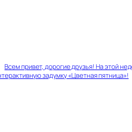
←
Всем привет, дорогие друзья! На этой не
нтерактивную задумку «Цветная пятница»!