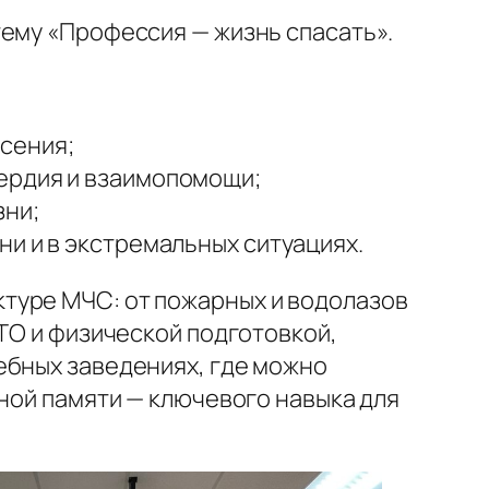
тему «Профессия — жизнь спасать».
сения;
ердия и взаимопомощи;
зни;
ни и в экстремальных ситуациях.
ктуре МЧС: от пожарных и водолазов
ТО и физической подготовкой,
ебных заведениях, где можно
ьной памяти — ключевого навыка для