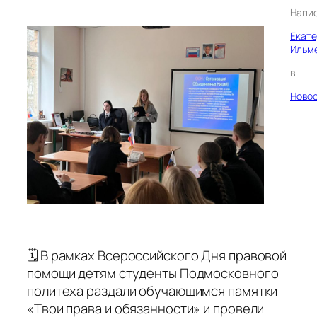
Напи
Екат
Ильм
в
Ново
🗓 В рамках Всероссийского Дня правовой
помощи детям студенты Подмосковного
политеха раздали обучающимся памятки
«Твои права и обязанности» и провели