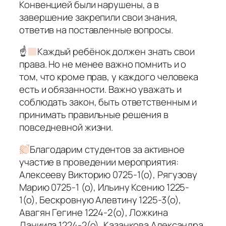
Конвенцией были нарушены, а в
завершение закрепили свои знания,
ответив на поставленные вопросы.
☝
Каждый ребёнок должен знать свои
права. Но не менее важно помнить и о
том, что кроме прав, у каждого человека
есть и обязанности. Важно уважать и
соблюдать закон, быть ответственным и
принимать правильные решения в
повседневной жизни.
Благодарим студентов за активное
участие в проведении мероприятия:
Алексееву Викторию 0725-1(о), Рягузову
Марию 0725-1 (о), Ильину Ксению 1225-
1(о), Бескровную Алевтину 1225-3(о),
Авагян Гегине 1224-2(о), Ложкина
Даниила 1224-2(о), Казанкова Александра