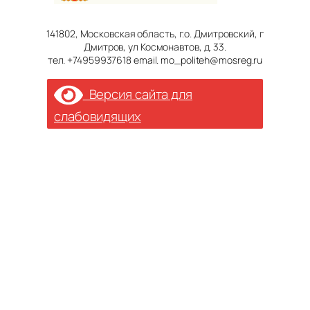
141802, Московская область, г.о. Дмитровский, г
Дмитров, ул Космонавтов, д. 33.
тел. +74959937618 email. mo_politeh@mosreg.ru
Версия сайта для
слабовидящих