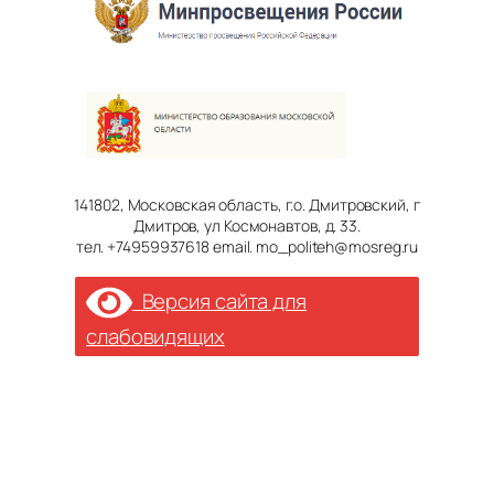
141802, Московская область, г.о. Дмитровский, г
Дмитров, ул Космонавтов, д. 33.
тел. +74959937618 email. mo_politeh@mosreg.ru
Версия сайта для
слабовидящих