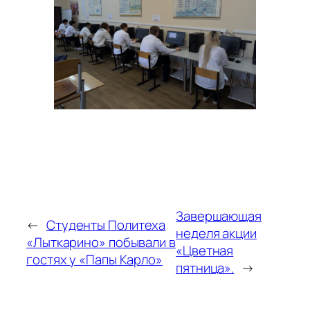
Завершающая
←
Студенты Политеха
неделя акции
«Лыткарино» побывали в
«Цветная
гостях у «Папы Карло»
пятница».
→