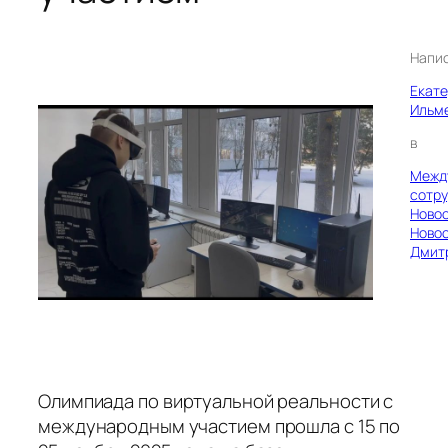
Напи
Екат
Ильм
в
Межд
сотру
Ново
Ново
Дмит
Олимпиада по виртуальной реальности с
международным участием прошла с 15 по