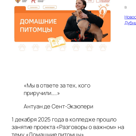
в
Ново
Дубн
«Мы в ответе за тех, кого
приручили…..»
Антуан де Сент-Экзюпери
1 декабря 2025 года в колледже прошло
занятие проекта «Разговоры о важном» на
тему «Домашние питомцы».