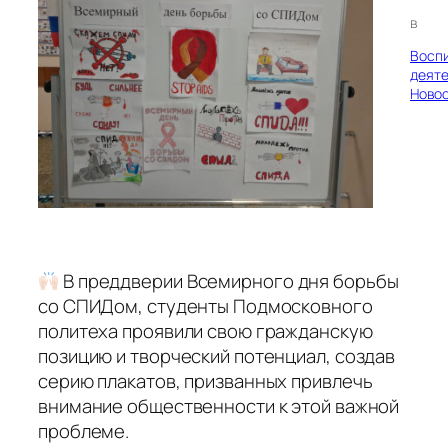
в
Восп
деяте
Ново
В преддверии Всемирного дня борьбы
со СПИДом, студенты Подмосковного
политеха проявили свою гражданскую
позицию и творческий потенциал, создав
серию плакатов, призванных привлечь
внимание общественности к этой важной
проблеме.