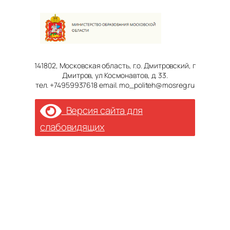
141802, Московская область, г.о. Дмитровский, г
Дмитров, ул Космонавтов, д. 33.
тел. +74959937618 email. mo_politeh@mosreg.ru
Версия сайта для
слабовидящих