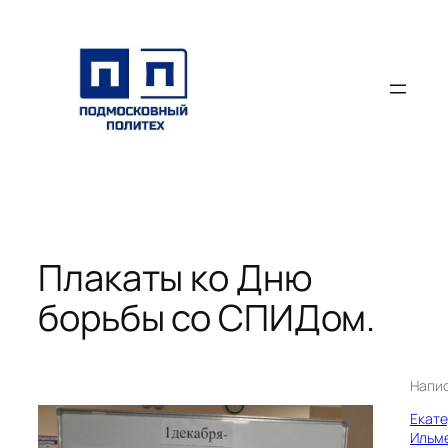
Перейти
к
содержимому
Плакаты ко Дню
борьбы со СПИДом.
Напи
Екат
Ильм