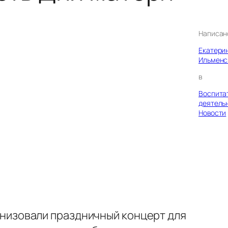
Написан
Екатери
Ильменс
в
Воспита
деятель
Новости
низовали праздничный концерт для