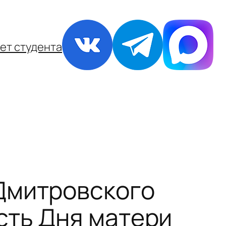
ет студента
Дмитровского
сть Дня матери