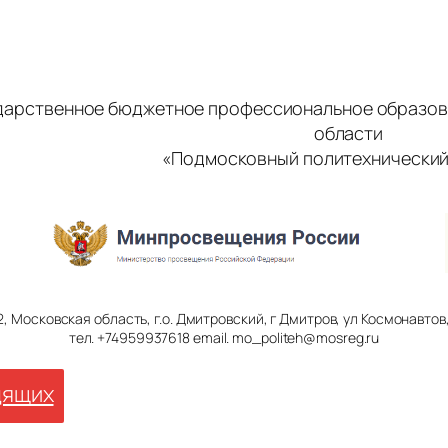
дарственное бюджетное профессиональное образов
области
«Подмосковный политехнический
2, Московская область, г.о. Дмитровский, г Дмитров, ул Космонавтов, 
тел. +74959937618 email. mo_politeh@mosreg.ru
дящих