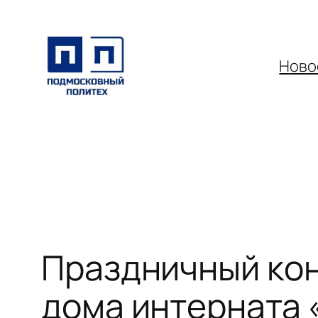
Перейти
к
содержимому
Ново
Праздничный ко
дома интерната 