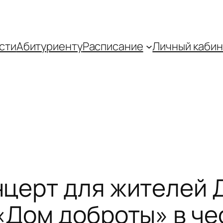
сти
Абитуриенту
Распиcание
Личный кабин
нцерт для жителей 
«Дом доброты» в че