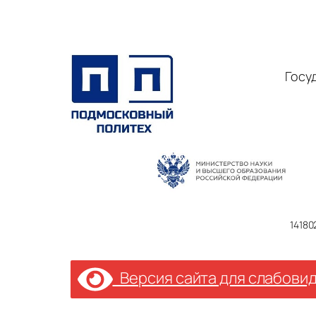
Госу
14180
Версия сайта для слабови