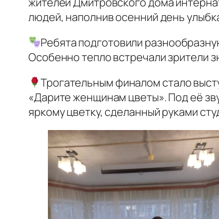
жителей Дмитровского дома интернат
людей, наполнив осенний день улыбка
Ребята подготовили разнообразную
Особенно тепло встречали зрители з
Трогательным финалом стало выст
«Дарите женщинам цветы». Под её зву
яркому цветку, сделанный руками сту