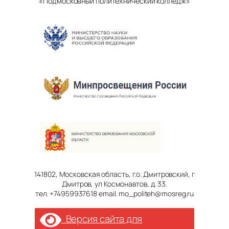
«Подмосковный политехнический колледж»
141802, Московская область, г.о. Дмитровский, г
Дмитров, ул Космонавтов, д. 33.
тел. +74959937618 email. mo_politeh@mosreg.ru
Версия сайта для