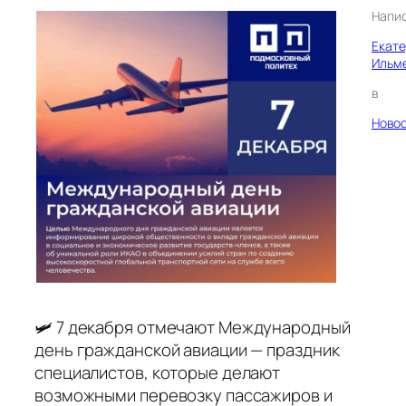
Напи
Екат
Ильм
в
Ново
🛩 7 декабря отмечают Международный
день гражданской авиации — праздник
специалистов, которые делают
возможными перевозку пассажиров и