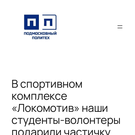
Перейти
к
содержимому
В спортивном
комплексе
«Локомотив» наши
студенты-волонтеры
подарили частичку