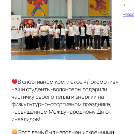
в
Ново
В спортивном комплексе «Локомотив»
наши студенты-волонтеры подарили
частичку своего тепла и энергии на
физкультурно-спортивном празднике,
посвященном Международному Дню
инвалидов!
Этот день был наполнен искренними