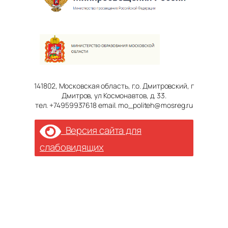
141802, Московская область, г.о. Дмитровский, г
Дмитров, ул Космонавтов, д. 33.
тел. +74959937618 email. mo_politeh@mosreg.ru
Версия сайта для
слабовидящих