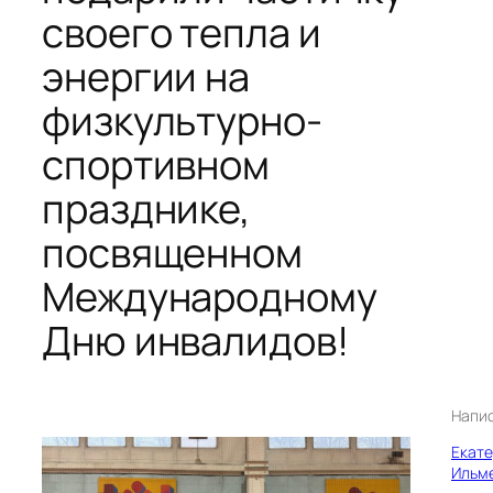
своего тепла и
энергии на
физкультурно-
спортивном
празднике,
посвященном
Международному
Дню инвалидов!
Напи
Екат
Ильм