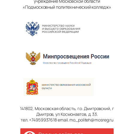
учреждение Московской области
«Подмосковный политехнический колледж»
141802, Московская область, г.о. Дмитровский, г
Дмитров, ул Космонавтов, д. 33.
тел. +74959937618 email. mo_politeh@mosreg.ru