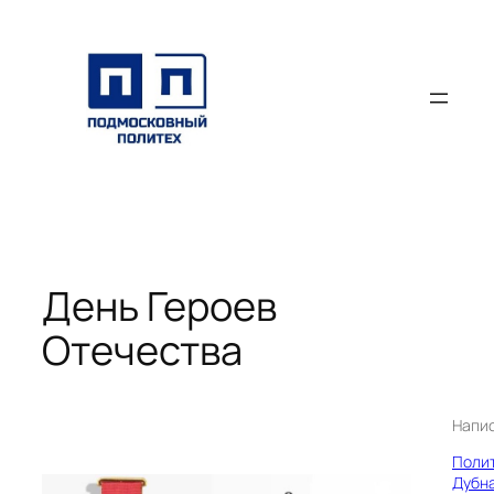
Перейти
к
содержимому
День Героев
Отечества
Напи
Поли
Дубн