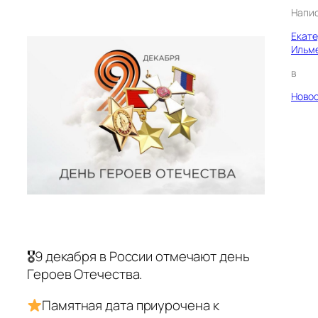
Напи
Екат
Ильм
в
Ново
🎖9 декабря в России отмечают день
Героев Отечества.
Памятная дата приурочена к