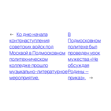
←
Ко дню начала
В
контрнаступления
Подмосковном
советских войск под
политехе был
Москвой в Подмосковном
проведен урок
политехническом
мужества «Не
колледже прошло
обсуждая
музыкально-литературное
Родины —
мероприятие.
приказ».
→