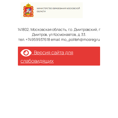
141802, Московская область, г.о. Дмитровский, г
Дмитров, ул Космонавтов, д. 33.
тел. +74959937618 email. mo_politeh@mosreg.ru
Версия сайта для
слабовидящих