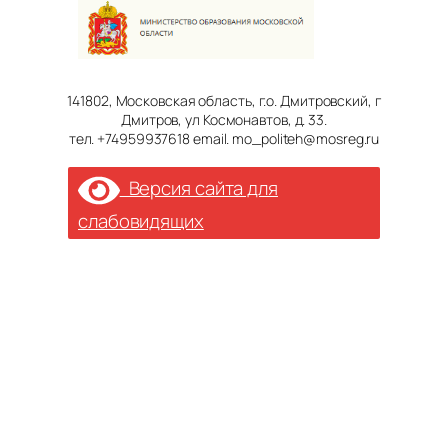
141802, Московская область, г.о. Дмитровский, г
Дмитров, ул Космонавтов, д. 33.
тел. +74959937618 email. mo_politeh@mosreg.ru
Версия сайта для
слабовидящих