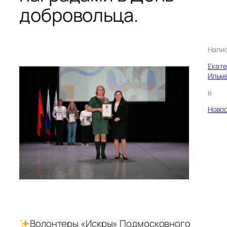
добровольца.
Напи
Екат
Ильм
в
Ново
Волонтеры «Искры» Подмосковного