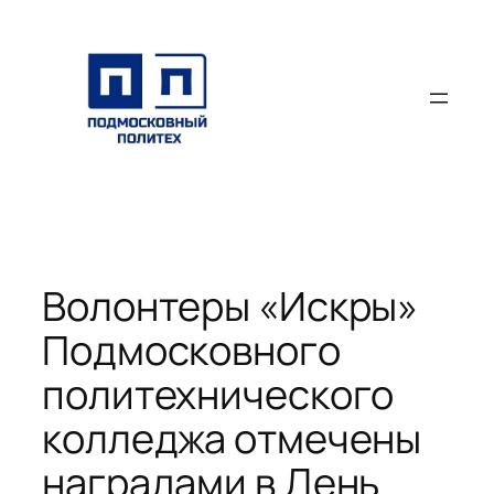
Перейти
к
содержимому
Волонтеры «Искры»
Подмосковного
политехнического
колледжа отмечены
наградами в День