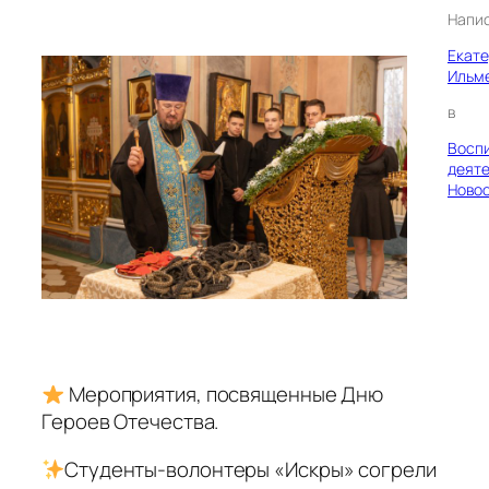
Напи
Екат
Ильм
в
Восп
деяте
Ново
Мероприятия, посвященные Дню
Героев Отечества.
Студенты-волонтеры «Искры» согрели