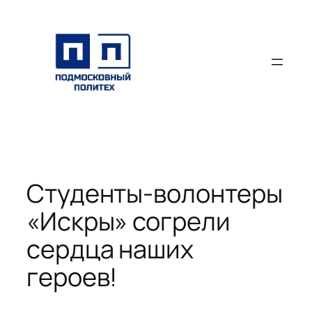
Перейти
к
содержимому
Студенты-волонтеры
«Искры» согрели
сердца наших
героев!