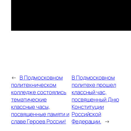
←
В Подмосковном
В Подмосковном
политехническом
политехе прошел
колледже состоялись
классный час,
тематические
посвященный Дню
классные часы,
Конституции
посвященные памяти и
Российской
славе Героев России!
Федерации.
→