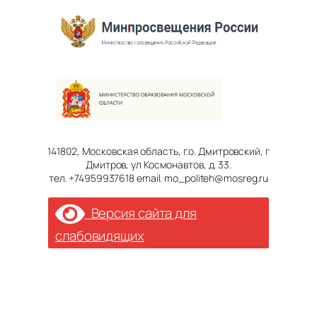
141802, Московская область, г.о. Дмитровский, г
Дмитров, ул Космонавтов, д. 33.
тел. +74959937618 email. mo_politeh@mosreg.ru
Версия сайта для
слабовидящих