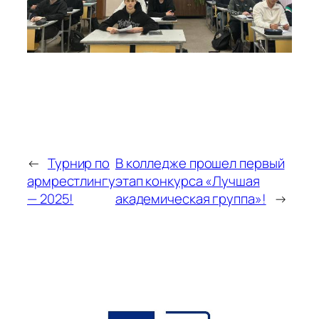
←
Турнир по
В колледже прошел первый
армрестлингу
этап конкурса «Лучшая
— 2025!
академическая группа»!
→