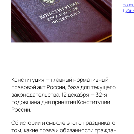
Ново
Дубн
Конституция — главный нормативный
правовой акт России, база для текущего
законодательства. 12 декабря — 32-я
годовщина дня принятия Конституции
России.
Об истории и смысле этого праздника, о
том, какие права и обязанности граждан