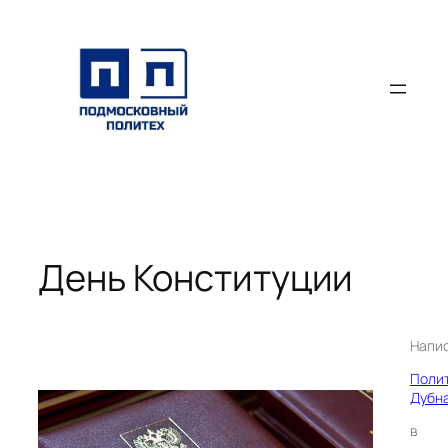
Перейти
к
содержимому
День Конституции
Напи
Поли
Дубн
в