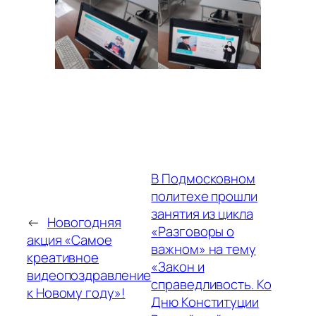
В Подмосковном
политехе прошли
занятия из цикла
←
Новогодняя
«Разговоры о
акция «Самое
важном» на тему
креативное
«Закон и
видеопоздравление
справедливость. Ко
к Новому году»!
Дню Конституции