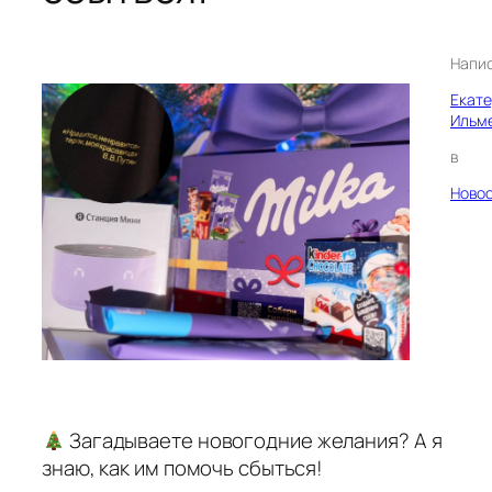
Напи
Екат
Ильм
в
Ново
Загадываете новогодние желания? А я
знаю, как им помочь сбыться!