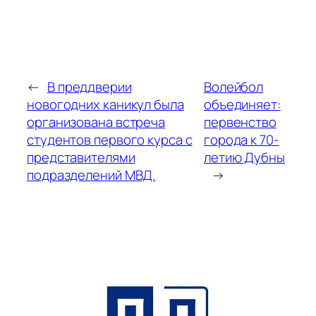
←
В преддверии
Волейбол
новогодних каникул была
объединяет:
организована встреча
первенство
студентов первого курса с
города к 70-
представителями
летию Дубны
подразделений МВД.
→