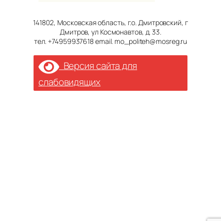
141802, Московская область, г.о. Дмитровский, г
Дмитров, ул Космонавтов, д. 33.
тел. +74959937618 email. mo_politeh@mosreg.ru
Версия сайта для
слабовидящих