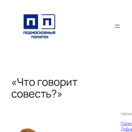
Перейти
к
содержимому
«Что говорит
совесть?»
Напи
Поли
Дубн