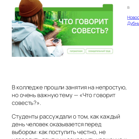
в
Ново
Дубн
В колледже прошли занятия на непростую,
но очень важную тему — «Что говорит
совесть?».
Студенты рассуждали о том, как каждый
день человек оказывается перед
выбором: как поступить честно, не