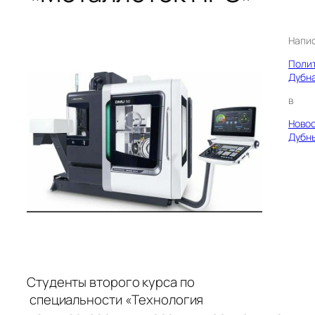
Напи
Поли
Дубн
в
Ново
Дубн
Студенты второго курса по
специальности «Технология