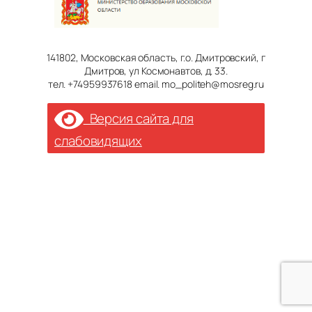
141802, Московская область, г.о. Дмитровский, г
Дмитров, ул Космонавтов, д. 33.
тел. +74959937618 email. mo_politeh@mosreg.ru
Версия сайта для
слабовидящих