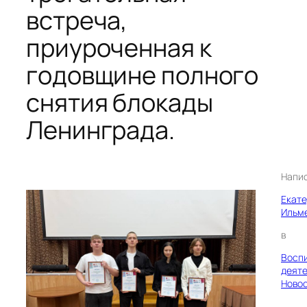
встреча,
приуроченная к
годовщине полного
снятия блокады
Ленинграда.
Напи
Екат
Ильм
в
Восп
деяте
Ново