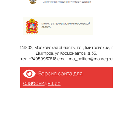
141802, Московская область, г.о. Дмитровский, г
Дмитров, ул Космонавтов, д. 33.
тел. +74959937618 email. mo_politeh@mosreg.ru
Версия сайта для
слабовидящих