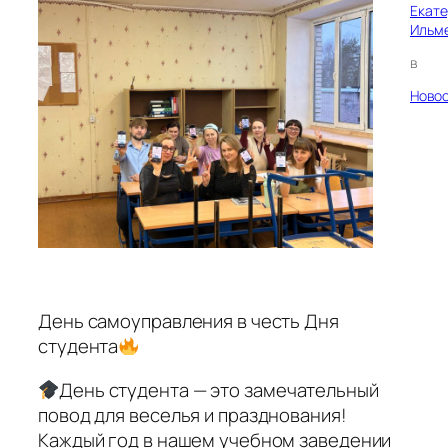
Екат
Ильм
в
Ново
День самоуправления в честь Дня
студента
День студента — это замечательный
повод для веселья и празднования!
Каждый год в нашем учебном заведении