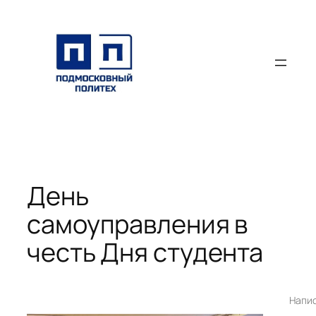
Перейти
к
содержимому
День
самоуправления в
честь Дня студента
Напи