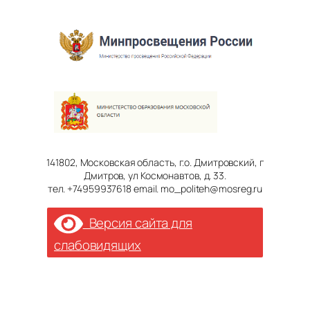
141802, Московская область, г.о. Дмитровский, г
Дмитров, ул Космонавтов, д. 33.
тел. +74959937618 email. mo_politeh@mosreg.ru
Версия сайта для
слабовидящих